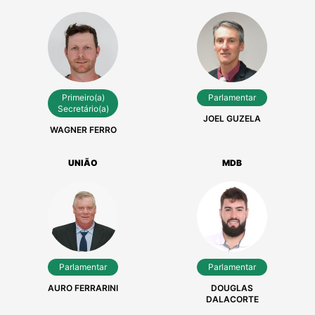
UNIÃO
REPUBLICANOS
Primeiro(a)
Parlamentar
Secretário(a)
JOEL GUZELA
WAGNER FERRO
UNIÃO
MDB
Parlamentar
Parlamentar