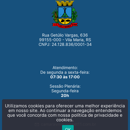
Rua Getúlio Vargas, 636
99155-000 - Vila Maria, RS
CNPJ: 24.128.836/0001-34
Atendimento:
De segunda a sexta-feira:
07:30 às 17:00
Sessão Plenária:
Segunda-feira
Utilizamos cookies para oferecer uma melhor experiência
20h
em nosso site. Ao continuar a navegação entendemos
que você concorda com nossa
política de privacidade e
cookies.
(54) 3359-1685
OK